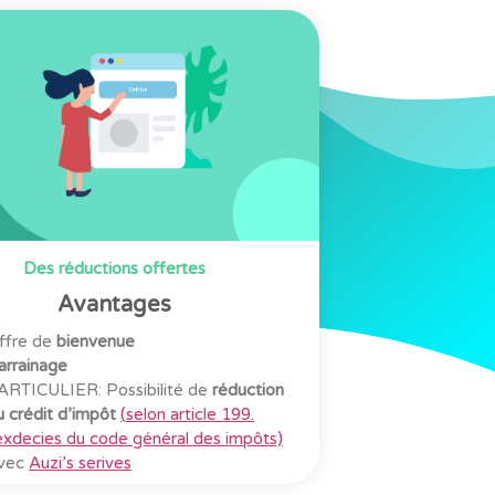
Des réductions offertes
Avantages
ffre de
bienvenue
arrainage
ARTICULIER: Possibilité de
réduction
u crédit d’impôt
(selon article 199.
exdecies du code général des impôts)
vec
Auzi’s serives