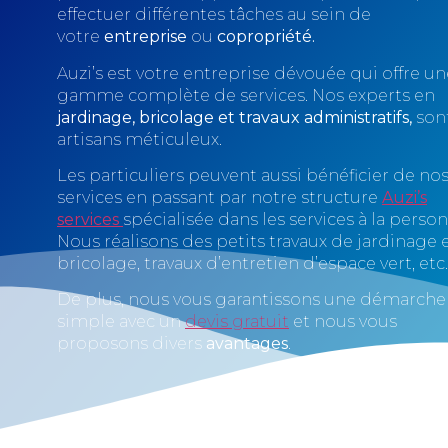
effectuer différentes tâches au sein de
votre
entreprise
ou
copropriété.
Auzi’s est votre entreprise dévouée qui offre un
gamme complète de services. Nos experts en
jardinage,
bricolage et travaux administratifs,
son
artisans méticuleux.
Les particuliers peuvent aussi bénéficier de no
services en passant par notre structure
Auzi’s
services
spécialisée dans les services à la perso
Nous réalisons des petits travaux de jardinage 
bricolage, travaux d’entretien d’espace vert, etc
De plus, nous vous garantissons une démarche
simple avec un
devis gratuit
et nous vous
proposons divers
avantages
.