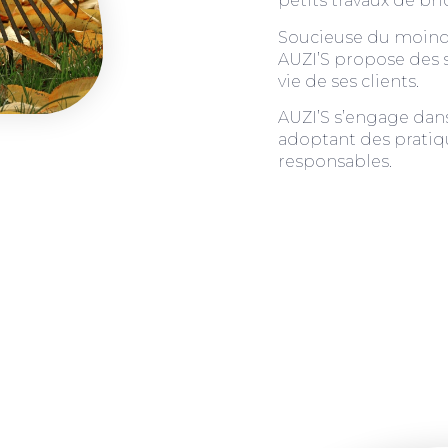
petits travaux de bri
Soucieuse du moindre
AUZI’S propose des so
vie de ses clients.
AUZI’S s’engage dan
adoptant des pratiq
responsables.