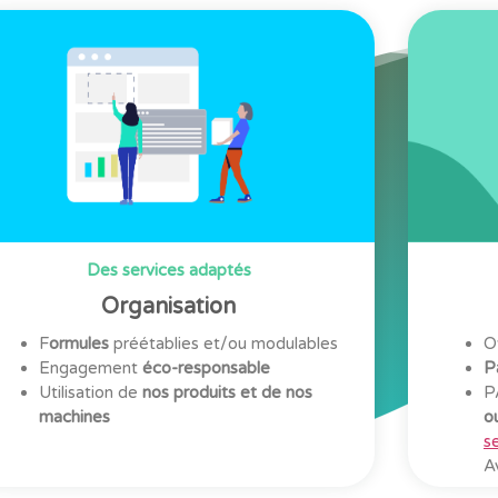
Des services adaptés
Organisation
F
ormules
préétablies et/ou modulables
O
Engagement
éco-responsable
P
Utilisation de
nos produits et de nos
P
machines
o
s
A