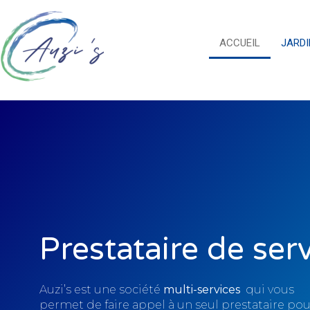
ACCUEIL
JARD
Prestataire de ser
Auzi’s est une société
multi-services
qui vous
permet de faire appel à un seul prestataire pou