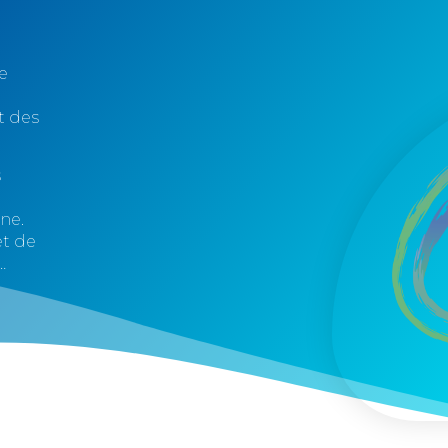
e
t des
s
nne.
et de
…