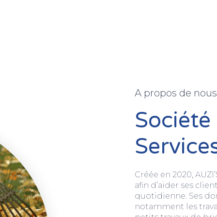
A propos de nous
Société 
Service
Créée en 2020, AUZI’
afin d’aider ses clien
quotidienne. Ses do
notamment les travau